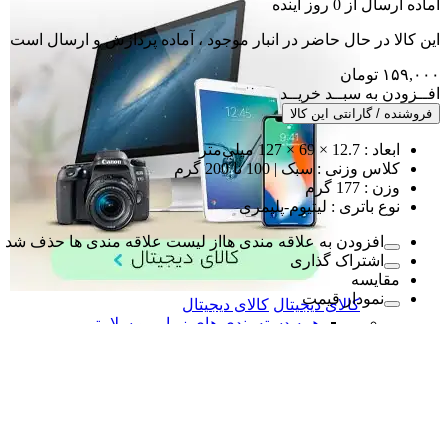
آماده
ارسال
از
0
روز آینده
این کالا در حال حاضر در انبار موجود ، آماده پردازش و ارسال است
۱۵۹,۰۰۰
تومان
افــزودن به سبــد خریــد
فروشنده / گارانتی این کالا
ابعاد :
12.7 × 69 × 127 میلی‌متر
کلاس وزنی :
سبک | 100 تا 200 گرم
وزن :
177 گرم
نوع باتری :
لیتیوم-پلیمری
افزودن به علاقه مندی ها
از لیست علاقه مندی ها حذف شد
اشتراک گذاری
مقایسه
نمودار قیمت
کالای دیجیتال
کالای دیجیتال
همه دسته بندی های زیبایی و سلامتی